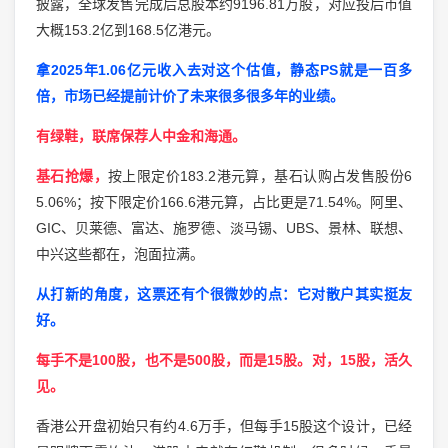
披露，全球发售完成后总股本约9196.81万股，对应投后市值
大概153.2亿到168.5亿港元。
拿2025年1.06亿元收入去对这个估值，静态PS就是一百多
倍，市场已经提前计价了未来很多很多年的业绩。
有绿鞋，联席保荐人中金和海通。
基石抢爆，
按上限定价183.2港元算，基石认购占发售股份6
5.06%；按下限定价166.6港元算，占比更是71.54%。阿里、
GIC、贝莱德、富达、施罗德、淡马锡、UBS、景林、联想、
中兴这些都在，泡面拉满。
从打新的角度，这票还有个很微妙的点：它对散户其实挺友
好。
每手不是100股，也不是500股，而是15股。对，15股，活久
见。
香港公开盘初始只有约4.6万手，但每手15股这个设计，已经