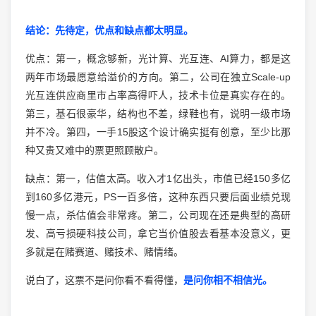
结论：先待定，优点和缺点都太明显。
优点：第一，概念够新，光计算、光互连、AI算力，都是这
两年市场最愿意给溢价的方向。第二，公司在独立Scale-up
光互连供应商里市占率高得吓人，技术卡位是真实存在的。
第三，基石很豪华，结构也不差，绿鞋也有，说明一级市场
并不冷。第四，一手15股这个设计确实挺有创意，至少比那
种又贵又难中的票更照顾散户。
缺点：第一，估值太高。收入才1亿出头，市值已经150多亿
到160多亿港元，PS一百多倍，这种东西只要后面业绩兑现
慢一点，杀估值会非常疼。第二，公司现在还是典型的高研
发、高亏损硬科技公司，拿它当价值股去看基本没意义，更
多就是在赌赛道、赌技术、赌情绪。
说白了，这票不是问你看不看得懂，
是问你相不相信光。