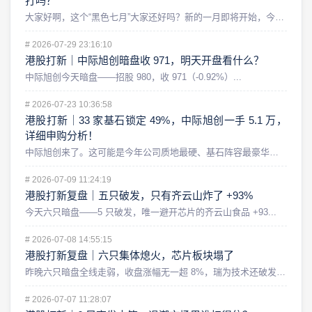
打吗？
大家好啊，这个“黑色七月”大家还好吗？新的一月即将开始，今天...
#
2026-07-29 23:16:10
港股打新｜中际旭创暗盘收 971，明天开盘看什么？
中际旭创今天暗盘——招股 980，收 971（-0.92%）...
#
2026-07-23 10:36:58
港股打新｜33 家基石锁定 49%，中际旭创一手 5.1 万，
详细申购分析！
中际旭创来了。这可能是今年公司质地最硬、基石阵容最豪华，同时...
#
2026-07-09 11:24:19
港股打新复盘｜五只破发，只有齐云山炸了 +93%
今天六只暗盘——5 只破发，唯一避开芯片的齐云山食品 +93...
#
2026-07-08 14:55:15
港股打新复盘｜六只集体熄火，芯片板块塌了
昨晚六只暗盘全线走弱，收盘涨幅无一超 8%，瑞为技术还破发了...
#
2026-07-07 11:28:07