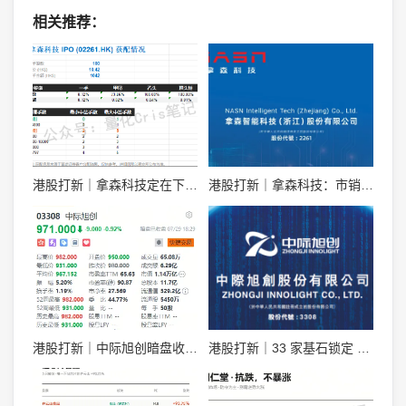
相关推荐：
港股打新｜拿森科技定在下限，散户真抢一手！
港股打新｜拿森科技：市销率 9 倍，融资溢价 30%，能打吗？
港股打新｜中际旭创暗盘收 971，明天开盘看什么？
港股打新｜33 家基石锁定 49%，中际旭创一手 5.1 万，详细申购分析！