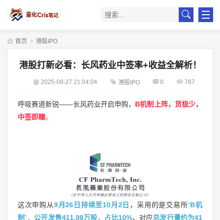
首页
>
港股IPO
港股打新必看：长风药业中签率+收益全解析！
2025-09-27 21:04:04
0
787
港股IPO
呼吸赛道新锐——长风药业开启申购，
B机制上阵，货极少，
中签即赚
。
这次申购从
9月26日持续至10月2日
，采用的是交易所
“
B机
制
”，
公开发售411.98万股，占比10%
，对应
总发行量约为41