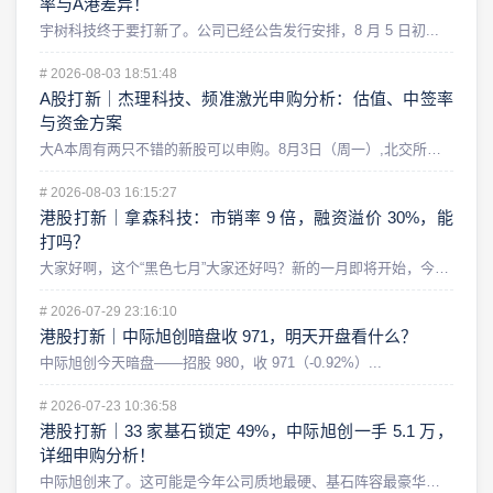
率与A港差异！
宇树科技终于要打新了。公司已经公告发行安排，8 月 5 日初...
#
2026-08-03 18:51:48
A股打新｜杰理科技、频准激光申购分析：估值、中签率
与资金方案
大A本周有两只不错的新股可以申购。8月3日（周一）,北交所的...
#
2026-08-03 16:15:27
港股打新｜拿森科技：市销率 9 倍，融资溢价 30%，能
打吗？
大家好啊，这个“黑色七月”大家还好吗？新的一月即将开始，今天...
#
2026-07-29 23:16:10
港股打新｜中际旭创暗盘收 971，明天开盘看什么？
中际旭创今天暗盘——招股 980，收 971（-0.92%）...
#
2026-07-23 10:36:58
港股打新｜33 家基石锁定 49%，中际旭创一手 5.1 万，
详细申购分析！
中际旭创来了。这可能是今年公司质地最硬、基石阵容最豪华，同时...