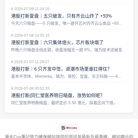
#
2026-07-09 11:24:19
港股打新复盘｜五只破发，只有齐云山炸了 +93%
今天六只暗盘——5 只破发，唯一避开芯片的齐云山食品 +93...
#
2026-07-08 14:55:15
港股打新复盘｜六只集体熄火，芯片板块塌了
昨晚六只暗盘全线走弱，收盘涨幅无一超 8%，瑞为技术还破发了...
#
2026-07-07 11:28:07
港股打新｜6 只齐发中签，退潮市场里谁扛得住？
基本半导体、Momenta、瑞为、易控、宝盖、东方科脉——6...
#
2026-07-06 00:52:33
港股打新|同仁堂医养明日暗盘，涨势如何呢？
同仁堂医养明晚暗盘，最终定价 5.50 港元，踩着区间下限。...
量化Cris筆記致力確保網站提供的資訊是最新及最準確。網站顯示的