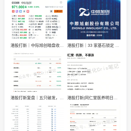
港股打新｜中际旭创暗盘收 971，明天开盘看什么？
港股打新｜33 家基石锁定 49%，中际旭创一手 5.1 万，详细申购分析！
港股打新复盘｜五只破发，只有齐云山炸了 +93%
港股打新|同仁堂医养明日暗盘，涨势如何呢？