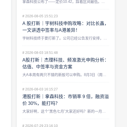
拿森科技公布了——定价10.42，踩着区间最低。...
#
2026-08-05 15:51:23
A 股打新｜宇树科技申购攻略：对比长鑫，
一文讲透中签率与A港差异！
宇树科技终于要打新了。公司已经公告发行安排，8 月 5 日初...
#
2026-08-03 18:51:48
A股打新｜杰理科技、频准激光申购分析：
估值、中签率与资金方案
大A本周有两只不错的新股可以申购。8月3日（周一）,北交所的...
#
2026-08-03 16:15:27
港股打新｜拿森科技：市销率 9 倍，融资溢
价 30%，能打吗？
大家好啊，这个“黑色七月”大家还好吗？新的一月即将开始，今天...
#
2026-07-29 23:16:10