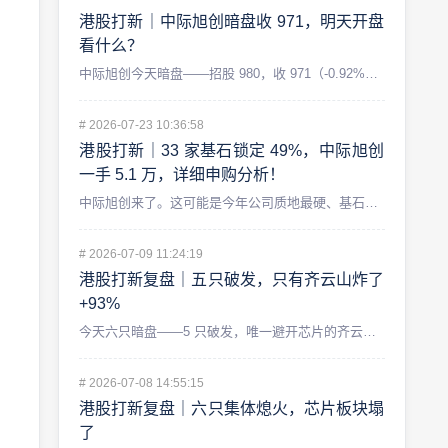
港股打新｜中际旭创暗盘收 971，明天开盘
看什么？
中际旭创今天暗盘——招股 980，收 971（-0.92%）...
#
2026-07-23 10:36:58
港股打新｜33 家基石锁定 49%，中际旭创
一手 5.1 万，详细申购分析！
中际旭创来了。这可能是今年公司质地最硬、基石阵容最豪华，同时...
#
2026-07-09 11:24:19
港股打新复盘｜五只破发，只有齐云山炸了
+93%
今天六只暗盘——5 只破发，唯一避开芯片的齐云山食品 +93...
#
2026-07-08 14:55:15
港股打新复盘｜六只集体熄火，芯片板块塌
了