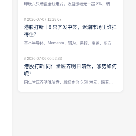
昨晚六只暗盘全线走弱，收盘涨幅无一超 8%，瑞为技术还破发了...
#
2026-07-07 11:28:07
港股打新｜6 只齐发中签，退潮市场里谁扛
得住？
基本半导体、Momenta、瑞为、易控、宝盖、东方科脉——6...
#
2026-07-06 00:52:33
港股打新|同仁堂医养明日暗盘，涨势如何
呢？
同仁堂医养明晚暗盘，最终定价 5.50 港元，踩着区间下限。...