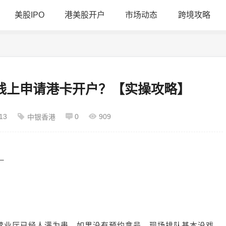
美股IPO
港美股开户
市场动态
跨境攻略
何线上申请港卡开户？【实操攻略】
13
0
909
中银香港
。
营业厅已经人满为患，如果没有预约拿号，现场排队基本没戏。