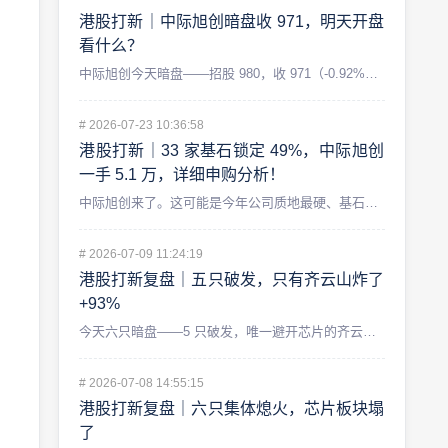
港股打新｜中际旭创暗盘收 971，明天开盘
看什么？
中际旭创今天暗盘——招股 980，收 971（-0.92%）...
#
2026-07-23 10:36:58
港股打新｜33 家基石锁定 49%，中际旭创
一手 5.1 万，详细申购分析！
中际旭创来了。这可能是今年公司质地最硬、基石阵容最豪华，同时...
#
2026-07-09 11:24:19
港股打新复盘｜五只破发，只有齐云山炸了
+93%
今天六只暗盘——5 只破发，唯一避开芯片的齐云山食品 +93...
#
2026-07-08 14:55:15
港股打新复盘｜六只集体熄火，芯片板块塌
了