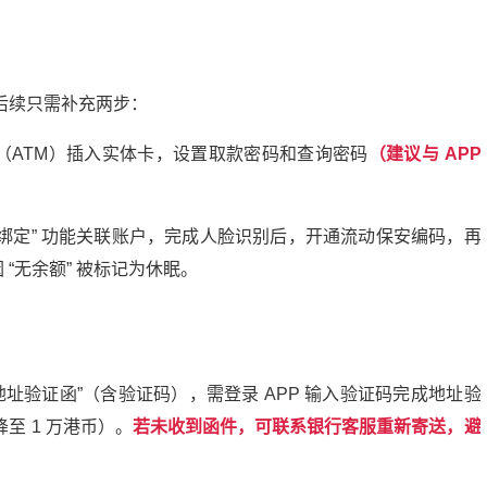
后续只需补充两步：
（
ATM
）插入实体卡，设置取款密码和查询密码
（建议与
APP
绑定
”
功能关联账户，完成人脸识别后，开通流动保安编码，
再
因
“
无余额
”
被标记为休眠。
地址验证函
”
（含验证码），需登录
APP
输入验证码完成地址验
降至
1
万港币）。
若未收到函件，可联系银行客服重新寄送，避