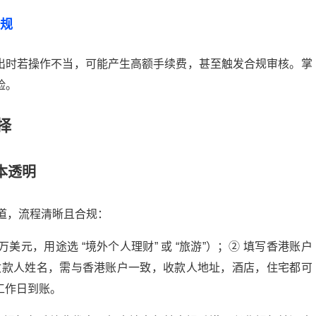
规
出时若操作不当，可能产生高额手续费，甚至触发合规审核。掌
险。
择
本透明
道，流程清晰且合规：
万美元，用途选
“
境外个人理财
”
或
“
旅游
”
）；
②
填写香港账户
收款人姓名
，需与香港账户一致
，收款人地址，酒店，住宅都可
工作日到账。