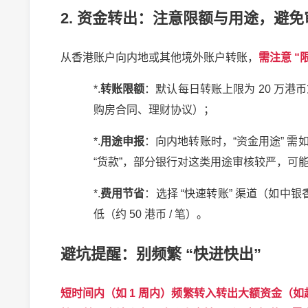
2.
资金转出：注意限额与用途，避免
从香港账户向内地或其他境外账户转账，
需注意
“
*.
转账限额
：默认每日转账上限为
20
万港币
购房合同、理财协议）；
*.
用途申报
：向内地转账时，
“
资金用途
”
需
“
货款
”
，部分银行对这类用途审核较严，可
*.
费用节省
：选择
“
快速转账
”
渠道（如中银
低（约
50
港币
/
笔）。
避坑提醒：别频繁
“
快进快出
”
短时间内（如
1
周内）频繁转入转出大额资金（如