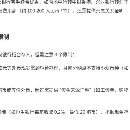
数银行有手续费优惠，如内地中行转中银香港、兴业银行转汇丰
仅费用高（约
100-200
人民币
/
笔），还需提供亲属关系证明，
限制
港银行柜台存入，但需注意
3
个限制：
欧元等外币现钞需到柜台办理，且部分网点不支持小众币种（如
港币或等值外币，超过需提供
“
资金来源证明
”
（如工资单、购物
续费（如恒生银行每笔收取
0.2%
，最低
20
港币），小额现金存