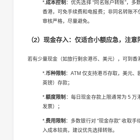
*.
成本控制
：优先选择
“
同名账户转账
”
，多
香港，可免手续费和电报费；非同名转账不
审核严格，尽量避免。
（
2
）现金存入：仅适合小额应急，注意
若有少量现金（如旅行剩余港币、美元），可到香
*.
币种限制
：
ATM
仅支持港币存取，美元、
英镑）存款；
*.
额度限制
：每日现金存款上限通常为
5
万
发票）；
*.
费用限制
：多数银行对
“
现金存款
”
收取手
入成本较高，建议优先选择转账。