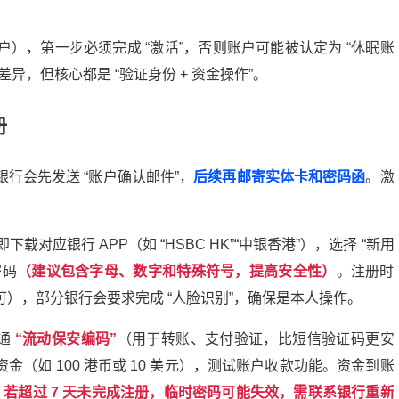
户），第一步必须完成
“
激活
”
，否则账户可能被认定为
“
休眠账
差异，但核心都是
“
验证身份
+
资金操作
”
。
册
银行会先发送
“
账户确认邮件
”
，
后续再邮寄实体卡和密码函
。激
即下载对应银行
APP
（如
“HSBC HK”“
中银香港
”
），选择
“
新用
密码
（建议包含字母、数字和特殊符号，提高安全性）
。注册时
可），部分银行会要求完成
“
人脸识别
”
，确保是本人操作。
通
“
流动保安编码
”
（用于转账、支付验证，比短信验证码更安
资金（如
100
港币或
10
美元），测试账户收款功能。资金到账
。
若超过
7
天未完成注册，临时密码可能失效，需联系银行重新