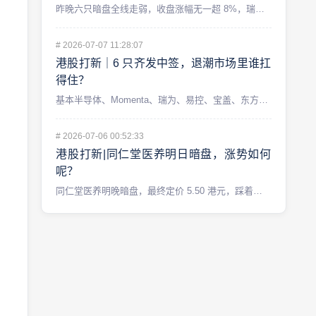
昨晚六只暗盘全线走弱，收盘涨幅无一超 8%，瑞为技术还破发了...
#
2026-07-07 11:28:07
港股打新｜6 只齐发中签，退潮市场里谁扛
得住？
基本半导体、Momenta、瑞为、易控、宝盖、东方科脉——6...
#
2026-07-06 00:52:33
港股打新|同仁堂医养明日暗盘，涨势如何
呢？
同仁堂医养明晚暗盘，最终定价 5.50 港元，踩着区间下限。...