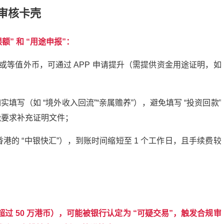
审核卡壳
限额
”
和
“
用途申报
”
：
或等值外币，可通过
APP
申请提升（需提供资金用途证明，如
如实填写（如
“
境外收入回流
”“
亲属赡养
”
），避免填写
“
投资回款
”
能要求补充证明文件；
香港的
“
中银快汇
”
），到账时间缩短至
1
个工作日，且手续费较
超过
50
万港币），可能被银行认定为
“
可疑交易
”
，触发合规审