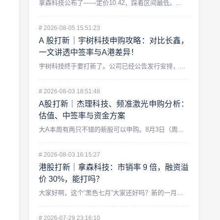
拿森科技公布了——定价10.42，踩着区间最低。...
#
2026-08-05 15:51:23
A 股打新｜宇树科技申购攻略：对比长鑫，
一文讲透中签率与A港差异！
宇树科技终于要打新了。公司已经公告发行安排，8 月 5 日初...
#
2026-08-03 18:51:48
A股打新｜杰理科技、频准激光申购分析：
估值、中签率与资金方案
大A本周有两只不错的新股可以申购。8月3日（周一）,北交所的...
#
2026-08-03 16:15:27
港股打新｜拿森科技：市销率 9 倍，融资溢
价 30%，能打吗？
大家好啊，这个“黑色七月”大家还好吗？新的一月即将开始，今天...
#
2026-07-29 23:16:10