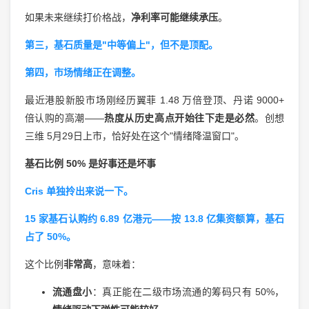
如果未来继续打价格战，
净利率可能继续承压
。
第三，基石质量是"中等偏上"，但不是顶配。
第四，市场情绪正在调整。
最近港股新股市场刚经历翼菲 1.48 万倍登顶、丹诺 9000+
倍认购的高潮——
热度从历史高点开始往下走是必然
。创想
三维 5月29日上市，恰好处在这个"情绪降温窗口"。
基石比例 50% 是好事还是坏事
Cris 单独拎出来说一下。
15 家基石认购约 6.89 亿港元——按 13.8 亿集资额算，基石
占了 50%。
这个比例
非常高
，意味着：
流通盘小
：真正能在二级市场流通的筹码只有 50%，