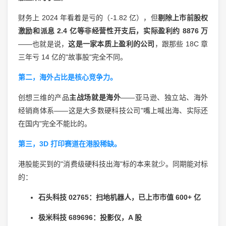
财务上 2024 年看着是亏的（-1.82 亿），但
剔除上市前股权
激励和派息 2.4 亿等非经营性开支后，实际盈利约 8876 万
——也就是说，
这是一家本质上盈利的公司
，跟那些 18C 章
三年亏 14 亿的"故事股"完全不同。
第二，海外占比是核心竞争力。
创想三维的产品
主战场就是海外
——亚马逊、独立站、海外
经销商体系——这是大多数硬科技公司"嘴上喊出海、实际还
在国内"完全不能比的。
第三，3D 打印赛道在港股稀缺。
港股能买到的"消费级硬科技出海"标的本来就少。同期能对标
的：
石头科技 02765：扫地机器人，已上市市值 600+ 亿
极米科技 689696：投影仪，A 股