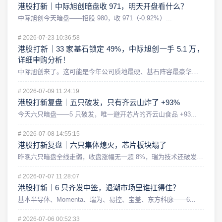
港股打新｜中际旭创暗盘收 971，明天开盘看什么？
中际旭创今天暗盘——招股 980，收 971（-0.92%）...
#
2026-07-23 10:36:58
港股打新｜33 家基石锁定 49%，中际旭创一手 5.1 万，
详细申购分析！
中际旭创来了。这可能是今年公司质地最硬、基石阵容最豪华，同时...
#
2026-07-09 11:24:19
港股打新复盘｜五只破发，只有齐云山炸了 +93%
今天六只暗盘——5 只破发，唯一避开芯片的齐云山食品 +93...
#
2026-07-08 14:55:15
港股打新复盘｜六只集体熄火，芯片板块塌了
昨晚六只暗盘全线走弱，收盘涨幅无一超 8%，瑞为技术还破发了...
#
2026-07-07 11:28:07
港股打新｜6 只齐发中签，退潮市场里谁扛得住？
基本半导体、Momenta、瑞为、易控、宝盖、东方科脉——6...
#
2026-07-06 00:52:33