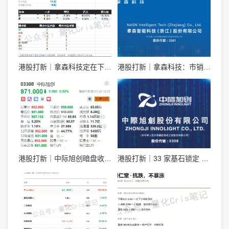
港股打新｜拿森科技定在下限，散户真抢一手！
港股打新｜拿森科技：市销率 9 倍，融资溢价 30%，能打吗？
港股打新｜中际旭创暗盘收 971，明天开盘看什么？
港股打新｜33 家基石锁定 49%，中际旭创一手 5.1 万，详细申购分析！