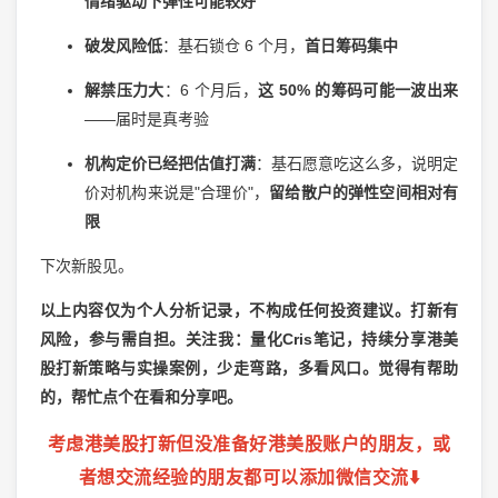
情绪驱动下弹性可能较好
破发风险低
：基石锁仓 6 个月，
首日筹码集中
解禁压力大
：6 个月后，
这 50% 的筹码可能一波出来
——届时是真考验
机构定价已经把估值打满
：基石愿意吃这么多，说明定
价对机构来说是"合理价"，
留给散户的弹性空间相对有
限
下次新股见。
以上内容仅为个人分析记录，不构成任何投资建议。打新有
风险，参与需自担。关注我：量化Cris笔记，持续分享港美
股打新策略与实操案例，少走弯路，多看风口。觉得有帮助
的，帮忙点个在看和分享吧。
考虑港美股打新但没准备好港美股账户的朋友，或
者想交流经验的朋友都可以添加微信交流
⬇️