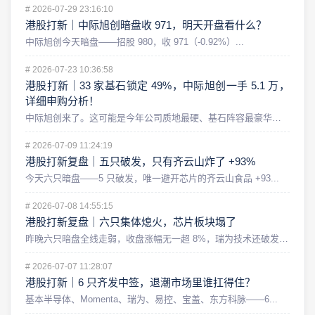
#
2026-07-29 23:16:10
港股打新｜中际旭创暗盘收 971，明天开盘看什么？
中际旭创今天暗盘——招股 980，收 971（-0.92%）...
#
2026-07-23 10:36:58
港股打新｜33 家基石锁定 49%，中际旭创一手 5.1 万，
详细申购分析！
中际旭创来了。这可能是今年公司质地最硬、基石阵容最豪华，同时...
#
2026-07-09 11:24:19
港股打新复盘｜五只破发，只有齐云山炸了 +93%
今天六只暗盘——5 只破发，唯一避开芯片的齐云山食品 +93...
#
2026-07-08 14:55:15
港股打新复盘｜六只集体熄火，芯片板块塌了
昨晚六只暗盘全线走弱，收盘涨幅无一超 8%，瑞为技术还破发了...
#
2026-07-07 11:28:07
港股打新｜6 只齐发中签，退潮市场里谁扛得住？
基本半导体、Momenta、瑞为、易控、宝盖、东方科脉——6...