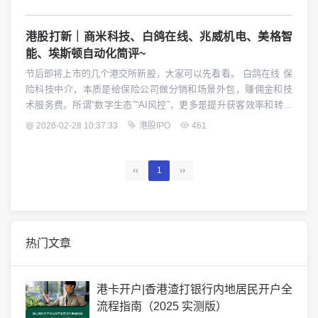
港股打新｜商米科技、白鸽在线、兆威机电、美格智
能、埃斯顿自动化简评~
节后即将上市的几个港交所新股，大家可以先看看。 白鸽在线 保
险科技中介，本质是给保险公司做分销和场景外包，赚佣金和技
术服务费。所谓“数字生态”“AI风控”，更多是提升获客效率和转化
率，但并没有改变它对保险公司的依赖关系。 业务被卡脖子。佣
2026-02-28 10:37:33
港股IPO
461
金比例、合作深度、结...
‹‹
1
››
热门文章
港卡开户|香港渣打银行内地居民开户全
流程指南（2025 实测版）