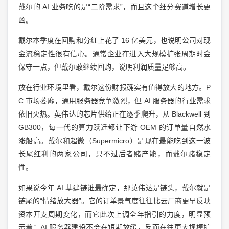
戴尔的 AI 业务吃的是“二阶需求”，而且这个细分赛道增长更
凶。
戴尔本季度在回购和分红上花了 16 亿美元，也说明公司对现
金流稳定性很有信心。通常企业在进入大规模扩张周期时会
保守一点，但戴尔敢继续回购，说明利润质量足够高。
放在行业环境里看，戴尔这份财报确实有值得放大的地方。P
C 市场萎靡，通用服务器竞争激烈，但 AI 服务器的行业需求
依旧火热。英伟达的芯片供给正在逐季爬升，从 Blackwell 到
GB300，每一代的算力跃迁都让下游 OEM 的订单量自然水
涨船高。戴尔和超微（Supermicro）是现在最能吃到这一波
长尾红利的两家公司，只不过后者赌产能，而戴尔赌稳定
性。
如果说今年 AI 基建链谁最确定，那英伟达是链头，戴尔就是
链尾的“情绪放大器”。它的订单景气度往往比云厂商更早反映
资本开支周期变化，而它此次上调全年指引的力度，明显预
示着：AI 服务器建设不会在短期放缓，反而在往更大规模扩