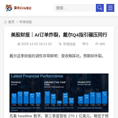
首页
>
市场动态
美股财报｜AI订单炸裂，戴尔Q4指引碾压同行
2025-12-02 16:11:20
0
480
市场动态
戴尔这季财报的调性非常鲜明：营收略踩坑，预期却炸裂。
先看 headline 数字。第三季度营收 270.1 亿美元，略低于预