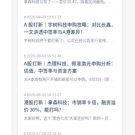
拿森科技公布了——定价10.42，踩着区间最低。...
#
2026-08-05 15:51:23
A 股打新｜宇树科技申购攻略：对比长鑫，
一文讲透中签率与A港差异！
宇树科技终于要打新了。公司已经公告发行安排，8 月 5 日初...
#
2026-08-03 18:51:48
A股打新｜杰理科技、频准激光申购分析：
估值、中签率与资金方案
大A本周有两只不错的新股可以申购。8月3日（周一）,北交所的...
#
2026-08-03 16:15:27
港股打新｜拿森科技：市销率 9 倍，融资溢
价 30%，能打吗？
大家好啊，这个“黑色七月”大家还好吗？新的一月即将开始，今天...
#
2026-07-29 23:16:10