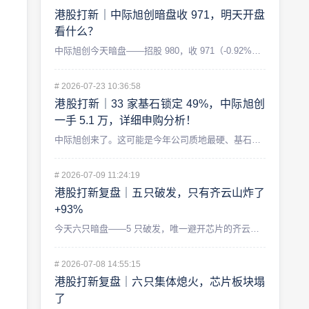
港股打新｜中际旭创暗盘收 971，明天开盘
看什么？
中际旭创今天暗盘——招股 980，收 971（-0.92%）...
#
2026-07-23 10:36:58
港股打新｜33 家基石锁定 49%，中际旭创
一手 5.1 万，详细申购分析！
中际旭创来了。这可能是今年公司质地最硬、基石阵容最豪华，同时...
#
2026-07-09 11:24:19
港股打新复盘｜五只破发，只有齐云山炸了
+93%
今天六只暗盘——5 只破发，唯一避开芯片的齐云山食品 +93...
#
2026-07-08 14:55:15
港股打新复盘｜六只集体熄火，芯片板块塌
了