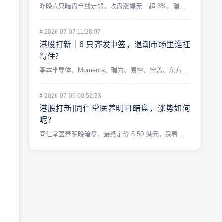
昨晚六只暗盘全线走弱，收盘涨幅无一超 8%，瑞为技术还破发了...
#
2026-07-07 11:28:07
港股打新｜6 只齐发中签，退潮市场里谁扛
得住？
基本半导体、Momenta、瑞为、易控、宝盖、东方科脉——6...
#
2026-07-06 00:52:33
港股打新|同仁堂医养明日暗盘，涨势如何
呢？
同仁堂医养明晚暗盘，最终定价 5.50 港元，踩着区间下限。...