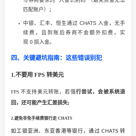
写券商要求的
“
入金识别码
”
（避免资金无法
匹配账户）；
中银、汇丰、恒生通过
CHATS
入金，无手
续费，且到账后券商不会额外扣费，实
现
0
损入金。
四、关键避坑指南：这些错误别犯
1.
不要用
FPS
转美元
FPS
不支持美元转账，若强
行尝试，会被系统退
回，还可能产生汇差损失;
2.
避免非免手续费银行走
CHATS
如工银亚洲、东亚香港等银行，通过
CHATS
转