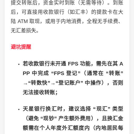
提交转账后，资金实时到账（无需等待）。到账
后，可直接用收款银行（如汇丰）的提款卡在大
陆
ATM
取现，或用于内地消费，全程无手续费、
无汇差损失。
避坑提醒
若收款银行未开通
FPS
功能，需先在其
A
PP
中完成
“FPS
登记
”
（通常在
“
转账
”
→“
转数快
”→“
登记账户
”
中操作），否则
无法接收转账；
天星银行换汇时，建议选择
“
现汇
”
类型
（避免
“
现钞
”
产生额外费用），且换汇金
额需在个人年度外汇额度内（内地居民每