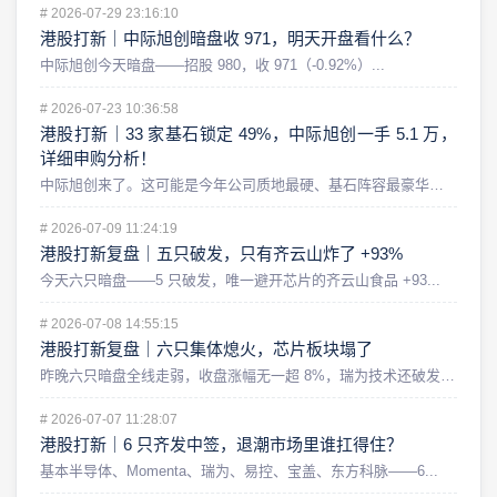
#
2026-07-29 23:16:10
港股打新｜中际旭创暗盘收 971，明天开盘看什么？
中际旭创今天暗盘——招股 980，收 971（-0.92%）...
#
2026-07-23 10:36:58
港股打新｜33 家基石锁定 49%，中际旭创一手 5.1 万，
详细申购分析！
中际旭创来了。这可能是今年公司质地最硬、基石阵容最豪华，同时...
#
2026-07-09 11:24:19
港股打新复盘｜五只破发，只有齐云山炸了 +93%
今天六只暗盘——5 只破发，唯一避开芯片的齐云山食品 +93...
#
2026-07-08 14:55:15
港股打新复盘｜六只集体熄火，芯片板块塌了
昨晚六只暗盘全线走弱，收盘涨幅无一超 8%，瑞为技术还破发了...
#
2026-07-07 11:28:07
港股打新｜6 只齐发中签，退潮市场里谁扛得住？
基本半导体、Momenta、瑞为、易控、宝盖、东方科脉——6...