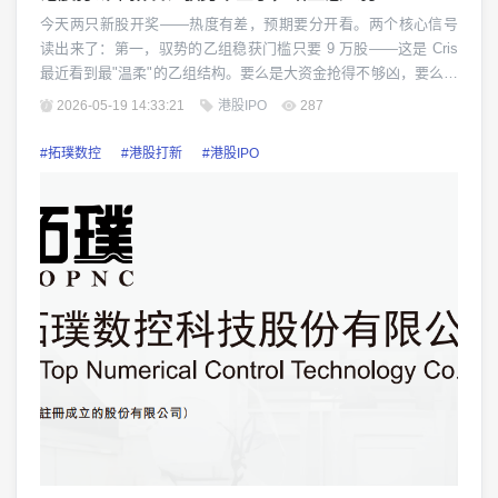
今天两只新股开奖——热度有差，预期要分开看。两个核心信号
读出来了：第一，驭势的乙组稳获门槛只要 9 万股——这是 Cris
最近看到最"温柔"的乙组结构。要么是大资金抢得不够凶，要么是
发行盘子相对宽松。对应的暗盘弹性，可能不如拓璞。第二，拓
2026-05-19 14:33:21
港股IPO
287
璞的乙组稳获要 60 万股——比驭势高 6.7 倍。这才是真正的"散
户和大资金都在抢"——结构跟翼菲、剂泰这...
#拓璞数控
#港股打新
#港股IPO