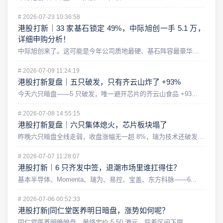
#
2026-07-23 10:36:58
港股打新｜33 家基石锁定 49%，中际旭创一手 5.1 万，
详细申购分析！
中际旭创来了。这可能是今年公司质地最硬、基石阵容最豪华，同时...
#
2026-07-09 11:24:19
港股打新复盘｜五只破发，只有齐云山炸了 +93%
今天六只暗盘——5 只破发，唯一避开芯片的齐云山食品 +93...
#
2026-07-08 14:55:15
港股打新复盘｜六只集体熄火，芯片板块塌了
昨晚六只暗盘全线走弱，收盘涨幅无一超 8%，瑞为技术还破发了...
#
2026-07-07 11:28:07
港股打新｜6 只齐发中签，退潮市场里谁扛得住？
基本半导体、Momenta、瑞为、易控、宝盖、东方科脉——6...
#
2026-07-06 00:52:33
港股打新|同仁堂医养明日暗盘，涨势如何呢？
同仁堂医养明晚暗盘，最终定价 5.50 港元，踩着区间下限。...