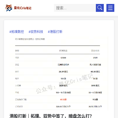
#拓璞数控
#驭势科技
#港股打新
港股打新｜拓璞、驭势中签了，暗盘怎么打？