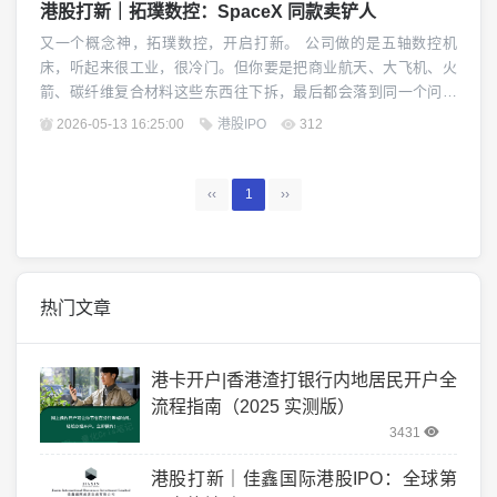
港股打新｜拓璞数控：SpaceX 同款卖铲人
又一个概念神，拓璞数控，开启打新。 公司做的是五轴数控机
床，听起来很工业，很冷门。但你要是把商业航天、大飞机、火
箭、碳纤维复合材料这些东西往下拆，最后都会落到同一个问题
上：零部件怎么加工，精度怎么保证，复杂曲面怎么切出来。 这
2026-05-13 16:25:00
港股IPO
312
就是五轴机床的活。 所以拓璞这票，并不是直接造火箭，而是给
航空航天卖...
‹‹
1
››
热门文章
港卡开户|香港渣打银行内地居民开户全
流程指南（2025 实测版）
3431
港股打新｜佳鑫国际港股IPO：全球第