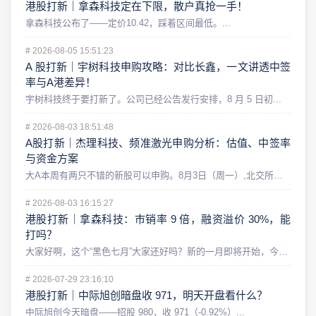
港股打新｜拿森科技定在下限，散户真抢一手！
拿森科技公布了——定价10.42，踩着区间最低。...
#
2026-08-05 15:51:23
A 股打新｜宇树科技申购攻略：对比长鑫，一文讲透中签
率与A港差异！
宇树科技终于要打新了。公司已经公告发行安排，8 月 5 日初...
#
2026-08-03 18:51:48
A股打新｜杰理科技、频准激光申购分析：估值、中签率
与资金方案
大A本周有两只不错的新股可以申购。8月3日（周一）,北交所的...
#
2026-08-03 16:15:27
港股打新｜拿森科技：市销率 9 倍，融资溢价 30%，能
打吗？
大家好啊，这个“黑色七月”大家还好吗？新的一月即将开始，今天...
#
2026-07-29 23:16:10
港股打新｜中际旭创暗盘收 971，明天开盘看什么？
中际旭创今天暗盘——招股 980，收 971（-0.92%）...