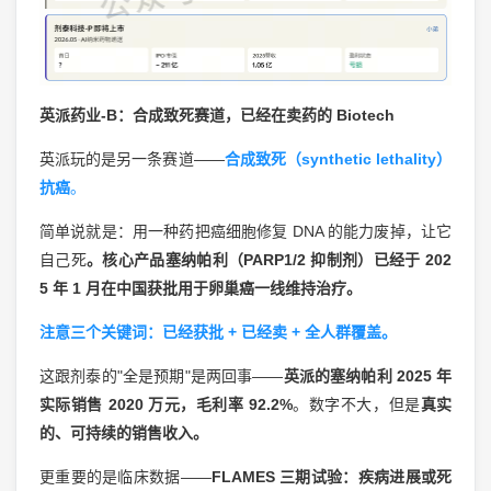
英派药业-B：合成致死赛道，已经在卖药的 Biotech
英派玩的是另一条赛道——
合成致死（synthetic lethality）
抗癌
。
简单说就是：用一种药把癌细胞修复 DNA 的能力废掉，让它
自己死
。核心产品塞纳帕利（PARP1/2 抑制剂）已经于 202
5 年 1 月在中国获批用于卵巢癌一线维持治疗。
注意三个关键词：已经获批 + 已经卖 + 全人群覆盖。
这跟剂泰的"全是预期"是两回事——
英派的塞纳帕利 2025 年
实际销售 2020 万元，毛利率 92.2%
。数字不大，但是
真实
的、可持续的销售收入。
更重要的是临床数据——
FLAMES 三期试验：疾病进展或死