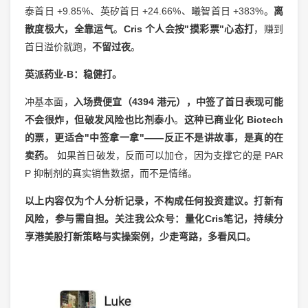
泰首日 +9.85%、英矽首日 +24.66%、曦智首日 +383%。
离
散度极大，全靠运气
。
Cris 个人会按"摸彩票"心态打
，赚到
首日溢价就跑，
不留过夜
。
英派药业-B：稳健打。
冲基本面，
入场费便宜（4394 港元），中签了首日表现可能
不会很炸，但破发风险也比剂泰小
。
这种已商业化 Biotech
的票，更适合"中签拿一拿"——反正不是讲故事，是真的在
卖药。
如果首日破发，反而可以加仓，因为支撑它的是 PAR
P 抑制剂的真实销售数据，而不是情绪。
以上内容仅为个人分析记录，不构成任何投资建议。打新有
风险，参与需自担。关注我公众号：量化Cris笔记，持续分
享港美股打新策略与实操案例，少走弯路，多看风口。