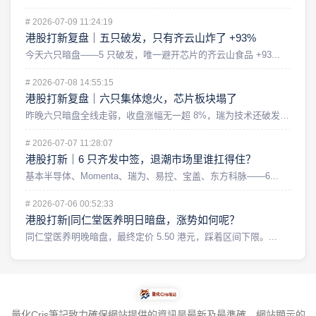
#
2026-07-09 11:24:19
港股打新复盘｜五只破发，只有齐云山炸了 +93%
今天六只暗盘——5 只破发，唯一避开芯片的齐云山食品 +93...
#
2026-07-08 14:55:15
港股打新复盘｜六只集体熄火，芯片板块塌了
昨晚六只暗盘全线走弱，收盘涨幅无一超 8%，瑞为技术还破发了...
#
2026-07-07 11:28:07
港股打新｜6 只齐发中签，退潮市场里谁扛得住？
基本半导体、Momenta、瑞为、易控、宝盖、东方科脉——6...
#
2026-07-06 00:52:33
港股打新|同仁堂医养明日暗盘，涨势如何呢？
同仁堂医养明晚暗盘，最终定价 5.50 港元，踩着区间下限。...
量化Cris筆記致力確保網站提供的資訊是最新及最準確。網站顯示的