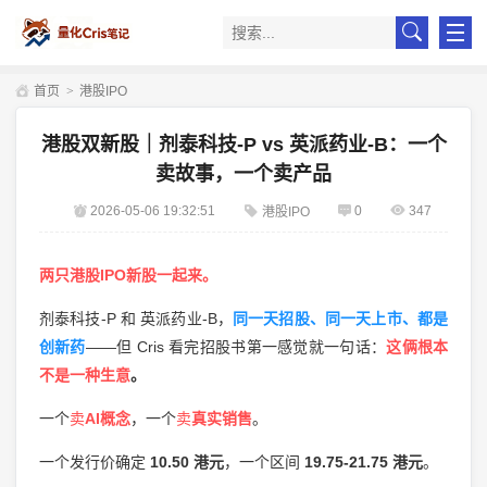
首页
>
港股IPO
港股双新股｜剂泰科技-P vs 英派药业-B：一个
卖故事，一个卖产品
2026-05-06 19:32:51
0
347
港股IPO
两只港股IPO新股一起来。
剂泰科技-P 和 英派药业-B，
同一天招股、同一天上市、都是
创新药
——但 Cris 看完招股书第一感觉就一句话：
这俩根本
不是一种生意
。
一个
卖
AI概念
，一个
卖
真实销售
。
一个发行价确定
10.50 港元
，一个区间
19.75-21.75 港元
。