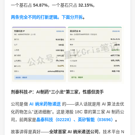
一个基石占
54.87%
，一个基石只占
32.15%
。
两条完全不同的打新逻辑。下面分开拆
。
剂泰科技-P：AI制药"三小龙"第三家，性感但烫手
公司是做
AI 纳米药物递送
的——讲人话就是用 AI 算法去优
化药物怎么"送进细胞"。这是港股 18C 章的第三家 AI 制药公
司，前两家是
晶泰科技（02228）、英矽智能（03696）
。
故事讲得是真好——
全球首家 AI 纳米递送公司
，技术平台 N