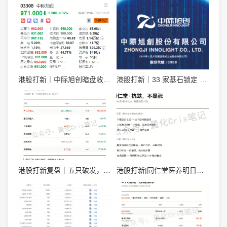
港股打新｜中际旭创暗盘收 971，明天开盘看什么？
港股打新｜33 家基石锁定 49%，中际旭创一手 5.1 万，详细申购分析！
港股打新复盘｜五只破发，只有齐云山炸了 +93%
港股打新|同仁堂医养明日暗盘，涨势如何呢？