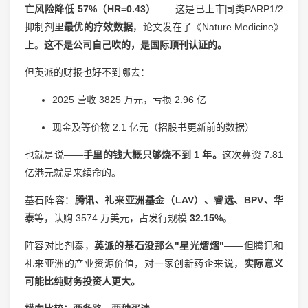
亡风险降低 57%（HR=0.43）
——这是已上市同类PARP1/2
抑制剂里
最优的疗效数据
，论文发在了《Nature Medicine》
上。
这不是公司自己吹的，是国际顶刊认证的。
但英派的财报也好不到哪去：
2025 营收 3825 万元，亏损 2.96 亿
现金及等价物 2.1 亿元（招股书更新前的数据）
也就是说——
手里的钱大概只够烧不到 1 年。
这次募资 7.81
亿港元就是来续命的。
基石阵容：
腾讯、礼来亚洲基金（LAV）、睿远、BPV、华
泰
等，认购 3574 万美元，占发行规模
32.15%
。
阵容对比剂泰，
英派的基石没那么"星光熠熠"
——但腾讯和
礼来亚洲的产业资源价值，对一家创新药企来说，
实际意义
可能比纯财务投资人更大。