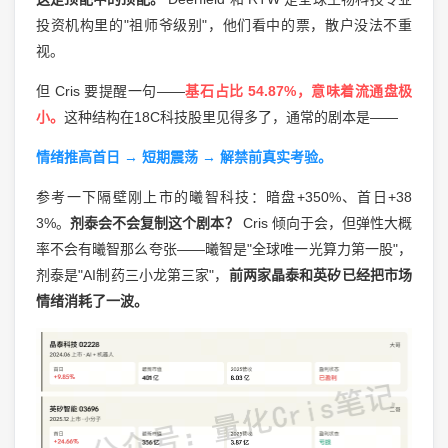
投资机构里的"祖师爷级别"，他们看中的票，散户没法不重
视。
但 Cris 要提醒一句——
基石占比 54.87%，意味着流通盘极
小。
这种结构在18C科技股里见得多了，通常的剧本是——
情绪推高首日 → 短期震荡 → 解禁前真实考验。
参考一下隔壁刚上市的曦智科技：暗盘+350%、首日+38
3%。
剂泰会不会复制这个剧本？
Cris 倾向于会，但弹性大概
率不会有曦智那么夸张——曦智是"全球唯一光算力第一股"，
剂泰是"AI制药三小龙第三家"，
前两家晶泰和英矽已经把市场
情绪消耗了一波。