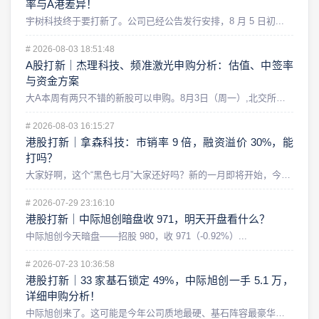
率与A港差异！
宇树科技终于要打新了。公司已经公告发行安排，8 月 5 日初...
#
2026-08-03 18:51:48
A股打新｜杰理科技、频准激光申购分析：估值、中签率
与资金方案
大A本周有两只不错的新股可以申购。8月3日（周一）,北交所的...
#
2026-08-03 16:15:27
港股打新｜拿森科技：市销率 9 倍，融资溢价 30%，能
打吗？
大家好啊，这个“黑色七月”大家还好吗？新的一月即将开始，今天...
#
2026-07-29 23:16:10
港股打新｜中际旭创暗盘收 971，明天开盘看什么？
中际旭创今天暗盘——招股 980，收 971（-0.92%）...
#
2026-07-23 10:36:58
港股打新｜33 家基石锁定 49%，中际旭创一手 5.1 万，
详细申购分析！
中际旭创来了。这可能是今年公司质地最硬、基石阵容最豪华，同时...